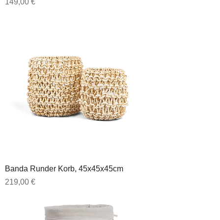
Preis
149,00 €
Banda Runder Korb, 45x45x45cm
Preis
219,00 €