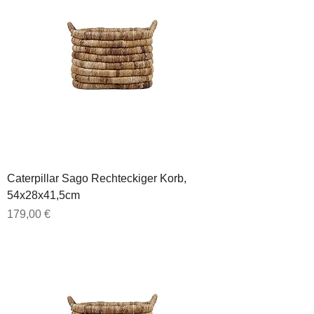
Caterpillar Sago Rechteckiger Korb,
54x28x41,5cm
Preis
179,00 €