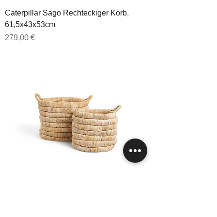
Caterpillar Sago Rechteckiger Korb,
61,5x43x53cm
Preis
279,00 €
Caterpillar Sago Runder Korb Set 2,
37/48x37/48x35,5/38cm