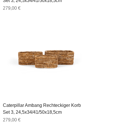
Set 3, 24,5x34/41/50x18,5cm
Preis
279,00 €
Caterpillar Ambang Rechteckiger Korb
Set 3, 24,5x34/41/50x18,5cm
Preis
279,00 €