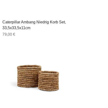
Caterpillar Ambang Niedrig Korb Set,
33,5x33,5x11cm
Preis
79,00 €