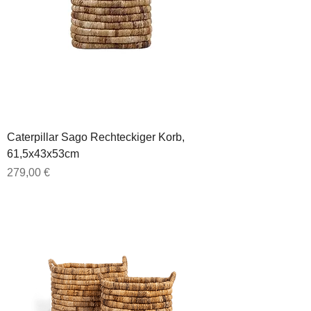
Caterpillar Sago Rechteckiger Korb,
61,5x43x53cm
Preis
279,00 €