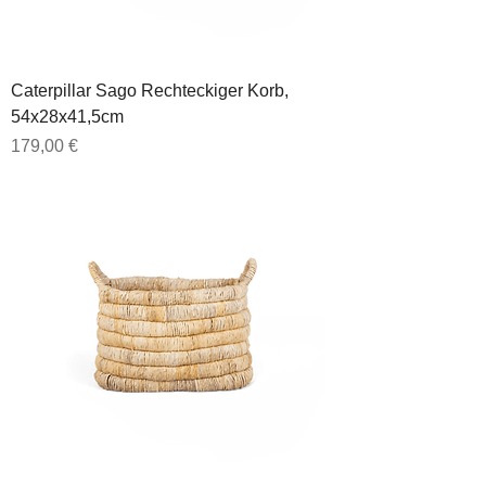
Caterpillar Sago Rechteckiger Korb,
54x28x41,5cm
Preis
179,00 €