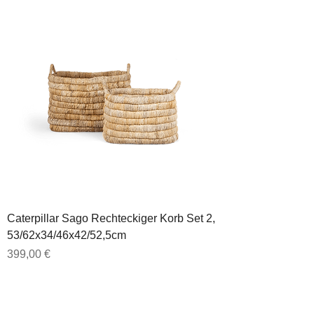
Caterpillar Sago Rechteckiger Korb Set 2,
53/62x34/46x42/52,5cm
Preis
399,00 €