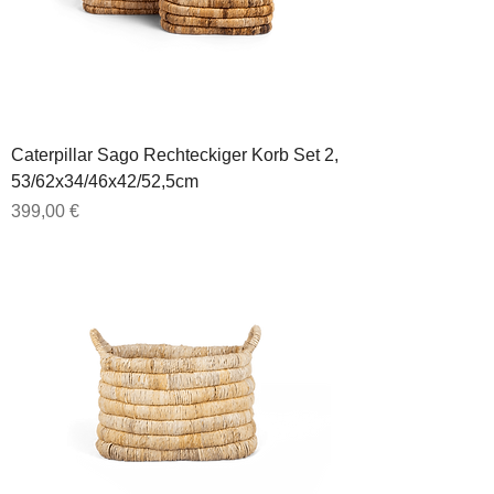
Caterpillar Sago Rechteckiger Korb Set 2,
53/62x34/46x42/52,5cm
Preis
399,00 €