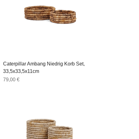
Caterpillar Ambang Niedrig Korb Set,
33,5x33,5x11cm
Preis
79,00 €