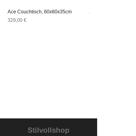
Ace Couchtisch, 60x60x35cm
Ace Couchtisch, 80
Preis
Preis
329,00 €
449,00 €
Stilvollshop