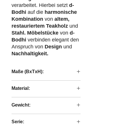
verarbeitet. Hierbei setzt
d-
Bodhi
auf die
harmonische
Kombination
von
altem,
restauriertem Teakholz
und
Stahl.
Möbelstücke
von
d-
Bodhi
verbinden elegant den
Anspruch von
Design
und
Nachhaltigkeit.
Maße (BxTxH):
210x45x60 cm
Material:
recyceltes Teakholz
Gewicht:
56,80 kg
Serie: