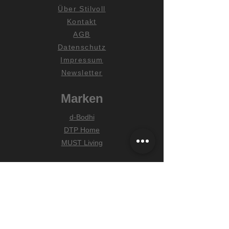
Über Stilvoll
Kontakt
AGB
Datenschutz
Impressum
Newsletter
Marken
d-Bodhi
DTP Home
MUST Living
Hilfe
Zahlungsarten
Lieferung & Versand
Widerrufsrecht
FAQ