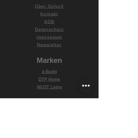
Über Stilvoll
Kontakt
AGB
Datenschutz
Impressum
Newsletter
Marken
d-Bodhi
DTP Home
MUST Living
Hilfe
Zahlungsarten
Lieferung & Versand
Widerrufsrecht
FAQ