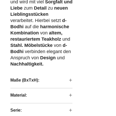
und wird mit viel
Sorgfalt und
Liebe
zum
Detail
zu
neuen
Lieblingsstücken
verarbeitet. Hierbei setzt
d-
Bodhi
auf die
harmonische
Kombination
von
altem,
restauriertem Teakholz
und
Stahl.
Möbelstücke
von
d-
Bodhi
verbinden elegant den
Anspruch von
Design
und
Nachhaltigkeit.
Maße (BxTxH):
180x40x75 cm
Material:
recyceltes Teakholz
Serie: