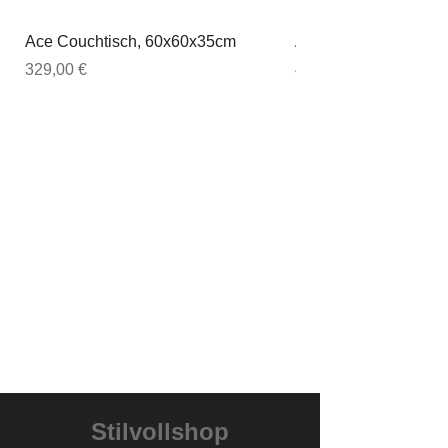
Ace Couchtisch, 60x60x35cm
Ace Couchtisch, 80
Preis
Preis
329,00 €
449,00 €
Stilvollshop