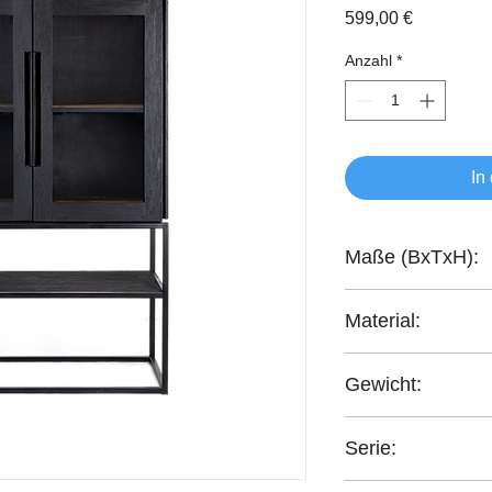
Preis
599,00 €
Anzahl
*
In
Maße (BxTxH):
95x45x140 cm
Material:
recyceltes Teakholzh
Gewicht:
44,2 kg
Serie:
Karma Charcoal