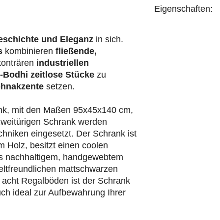
Eigenschaften:
handgefertigt
eschichte und Eleganz
in sich.
s
kombinieren
fließende,
konträren
industriellen
-Bodhi
zeitlose Stücke
zu
hnakzente
setzen.
nk, mit den Maßen 95x45x140 cm,
 zweitürigen Schrank werden
niken eingesetzt. Der Schrank ist
m Holz, besitzt einen coolen
s nachhaltigem, handgewebtem
eltfreundlichen mattschwarzen
t acht Regalböden ist der Schrank
auch ideal zur Aufbewahrung Ihrer