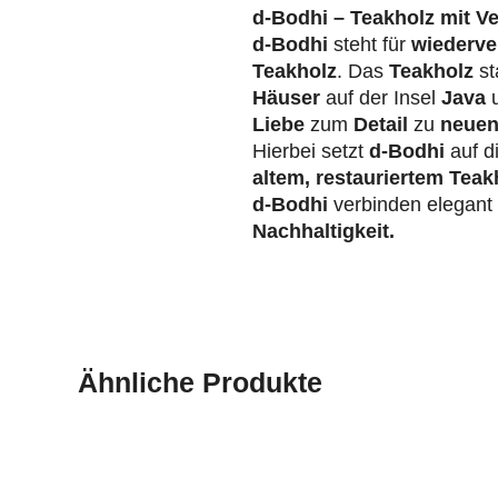
d-Bodhi – Teakholz mit V
d-Bodhi
steht für
wiederve
Teakholz
. Das
Teakholz
st
Häuser
auf der Insel
Java
u
Liebe
zum
Detail
zu
neuen
Hierbei setzt
d-Bodhi
auf d
altem, restauriertem Teak
d-Bodhi
verbinden elegan
Nachhaltigkeit.
Ähnliche Produkte