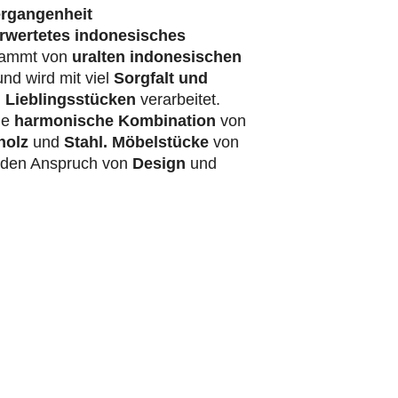
ergangenheit
rwertetes indonesisches
ammt von
uralten indonesischen
nd wird mit viel
Sorgfalt und
 Lieblingsstücken
verarbeitet.
ie
harmonische Kombination
von
holz
und
Stahl.
Möbelstücke
von
t den Anspruch von
Design
und