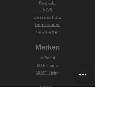
Kontakt
AGB
Datenschutz
Impressum
Newsletter
Marken
d-Bodhi
DTP Home
MUST Living
Hilfe
Zahlungsarten
Lieferung & Versand
Widerrufsrecht
FAQ