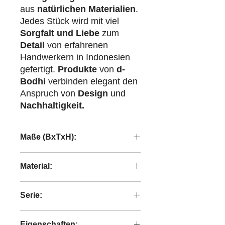
aus
natürlichen Materialien
.
Jedes Stück wird mit viel
Sorgfalt und Liebe
zum
Detail
von erfahrenen
Handwerkern in Indonesien
gefertigt.
Produkte
von
d-
Bodhi
verbinden elegant den
Anspruch von
Design
und
Nachhaltigkeit.
Maße (BxTxH):
37/48x37/48x35,5/38 cm
Material:
Abaca-Geflecht
Serie:
Caterpillar
Eigenschaften: