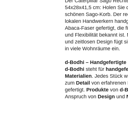
Der Caterpillar Sago Recht
54x28x41,5 cm: Holen Sie d
schönen Sago-Korb. Der rec
lokalen Handwerkern handg
Abaca-Faser gefertigt, die 
und Flexibilität bekannt ist
und zeitlosen Design fügt s
in viele Wohnräume ein.
d-Bodhi – Handgefertigte 
d-Bodhi
steht für
handgefe
Materialien
. Jedes Stück wi
zum
Detail
von erfahrenen 
gefertigt.
Produkte
von
d-B
Anspruch von
Design
und
N