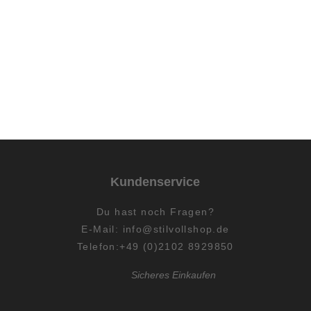
Kundenservice
Du hast
noch
Fragen?
E-Mail:
info@stilvollshop.de
Telefon:+49 (0)2102 8929850
Sicheres Einkaufen