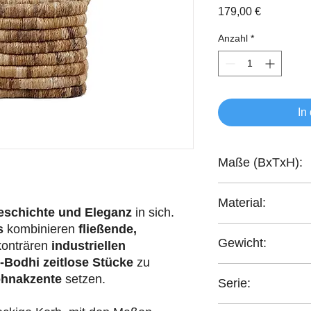
Preis
179,00 €
Anzahl
*
In
Maße (BxTxH):
54x28x41,5 cm
Material:
eschichte und Eleganz
in sich.
s
kombinieren
fließende,
Abaca-Geflecht
Gewicht:
konträren
industriellen
-Bodhi
zeitlose Stücke
zu
5 kg
hnakzente
setzen.
Serie:
Caterpillar