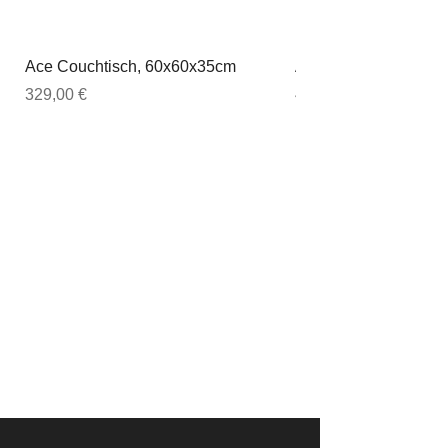
Ace Couchtisch, 60x60x35cm
Ace Couchtisch, 80
Preis
Preis
329,00 €
449,00 €