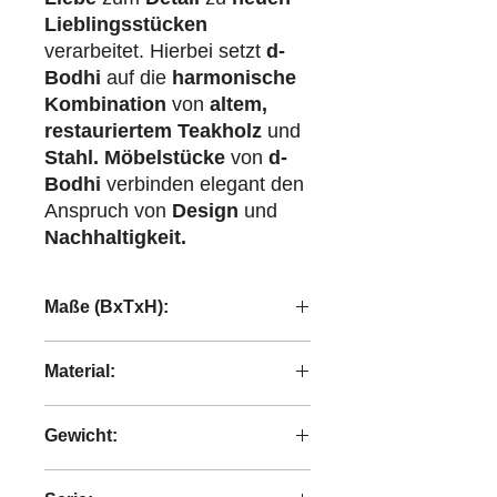
Lieblingsstücken
verarbeitet. Hierbei setzt
d-
Bodhi
auf die
harmonische
Kombination
von
altem,
restauriertem Teakholz
und
Stahl.
Möbelstücke
von
d-
Bodhi
verbinden elegant den
Anspruch von
Design
und
Nachhaltigkeit.
Maße (BxTxH):
80x80x35 cm
Material:
recyceltes Teakholz
Gewicht:
15,55 kg