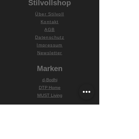
Stilvollshop
Über Stilvoll
Kontakt
AGB
Datenschutz
Impressum
Newsletter
Marken
d-Bodhi
DTP Home
MUST Living
Hilfe
Zahlungsarten
Lieferung & Versand
Widerrufsrecht
FAQ