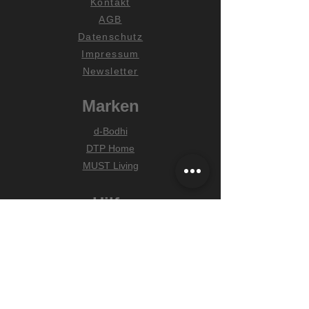
Kontakt
AGB
Datenschutz
Impressum
Newsletter
Marken
d-Bodhi
DTP Home
MUST Living
Hilfe
Zahlungsarten
Lieferung & Versand
Widerrufsrecht
FAQ