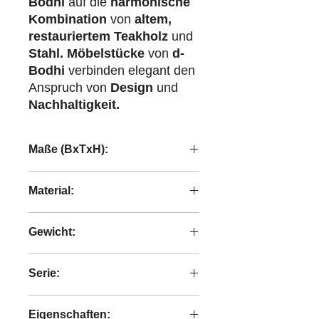
Bodhi
auf die
harmonische
Kombination
von
altem,
restauriertem Teakholz
und
Stahl.
Möbelstücke
von
d-
Bodhi
verbinden elegant den
Anspruch von
Design
und
Nachhaltigkeit.
Maße (BxTxH):
37x37x5 cm
Material:
100% Synthetic
Gewicht:
2,00 kg
Serie:
Artisan
Eigenschaften: