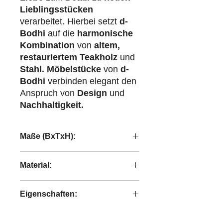
Lieblingsstücken
verarbeitet. Hierbei setzt
d-
Bodhi
auf die
harmonische
Kombination
von
altem,
restauriertem Teakholz
und
Stahl.
Möbelstücke
von
d-
Bodhi
verbinden elegant den
Anspruch von
Design
und
Nachhaltigkeit.
Maße (BxTxH):
180x40x78 cm
Material:
recyceltes Teakholz
Eigenschaften:
handgefertigt