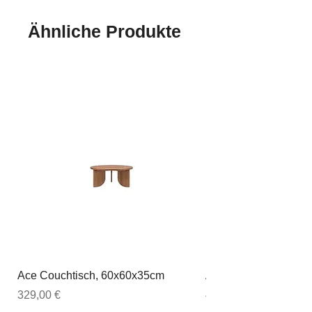
Ähnliche Produkte
Ace Couchtisch, 60x60x35cm
Ace Couchtisch, 80
Preis
Preis
329,00 €
449,00 €