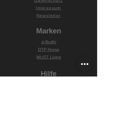
Datenschutz
Impressum
Newsletter
Marken
d-Bodhi
DTP Home
MUST Living
Hilfe
Zahlungsarten
Lieferung & Versand
Widerrufsrecht
FAQ
Unser Versprechen
Wir wählen alle Produkte mit Sorgfalt