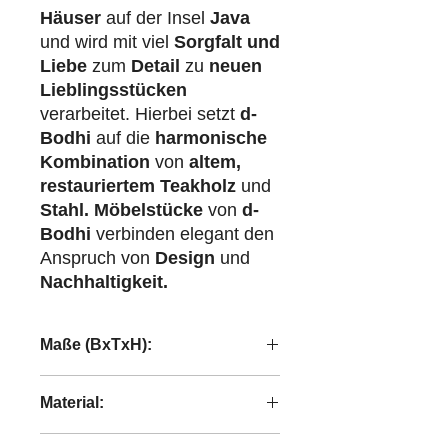
Häuser
auf der Insel
Java
und wird mit viel
Sorgfalt und
Liebe
zum
Detail
zu
neuen
Lieblingsstücken
verarbeitet. Hierbei setzt
d-
Bodhi
auf die
harmonische
Kombination
von
altem,
restauriertem Teakholz
und
Stahl.
Möbelstücke
von
d-
Bodhi
verbinden elegant den
Anspruch von
Design
und
Nachhaltigkeit.
Maße (BxTxH):
40x42x55 cm
Material:
recyceltes Teakholz