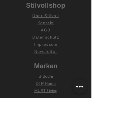
Stilvollshop
Über Stilvoll
Kontakt
AGB
Datenschutz
Impressum
Newsletter
Marken
d-Bodhi
DTP Home
MUST Living
Hilfe
Zahlungsarten
Lieferung & Versand
Widerrufsrecht