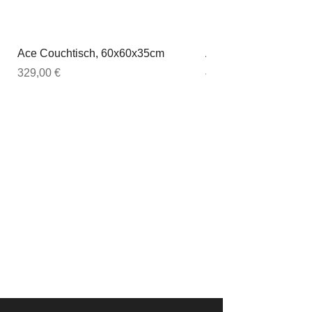
Ace Couchtisch, 60x60x35cm
Ace Couchtisch, 80
Preis
Preis
329,00 €
449,00 €