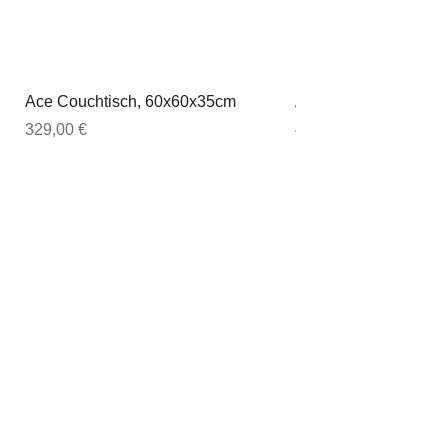
Ace Couchtisch, 60x60x35cm
Ace Couchtisch, 80
Preis
Preis
329,00 €
449,00 €