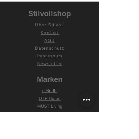
Stilvollshop
Über Stilvoll
Kontakt
AGB
Datenschutz
Impressum
Newsletter
Marken
d-Bodhi
DTP Home
MUST Living
Hilfe
Zahlungsarten