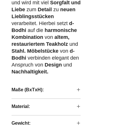
und wird mit viel
Sorgfalt und
Liebe
zum
Detail
zu
neuen
Lieblingsstücken
verarbeitet. Hierbei setzt
d-
Bodhi
auf die
harmonische
Kombination
von
altem,
restauriertem Teakholz
und
Stahl.
Möbelstücke
von
d-
Bodhi
verbinden elegant den
Anspruch von
Design
und
Nachhaltigkeit.
Maße (BxTxH):
35x35x36 cm
Material:
recyceltes Teakholz
Gewicht: