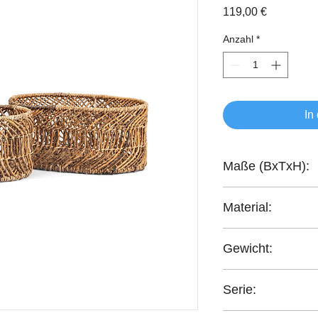
Preis
119,00 €
Anzahl
*
In
Maße (BxTxH):
41x31x18 cm
Material:
Abaca-Geflecht
Gewicht:
2,1 kg
Serie:
Collectables