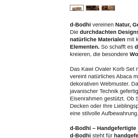
d-Bodhi
vereinen
Natur, G
Die
durchdachten Design
natürliche Materialen
mit 
Elementen.
So schafft es
d
kreieren, die besondere
Wo
Das Kawi Ovaler Korb Set
vereint natürliches Abaca m
dekorativen Webmuster. Das
javanischer Technik gefert
Eisenrahmen gestützt. Ob S
Decken oder Ihre Lieblings
eine stilvolle Aufbewahrung
d-Bodhi – Handgefertigte 
d-Bodhi
steht für
handgefe