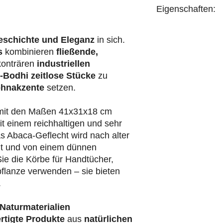
Eigenschaften:
handgefertigt
eschichte und Eleganz
in sich.
s
kombinieren
fließende,
konträren
industriellen
-Bodhi
zeitlose Stücke
zu
hnakzente
setzen.
 mit den Maßen 41x31x18 cm
it einem reichhaltigen und sehr
 Abaca-Geflecht wird nach alter
igt und von einem dünnen
ie die Körbe für Handtücher,
pflanze verwenden – sie bieten
.
Naturmaterialien
rtigte Produkte
aus
natürlichen