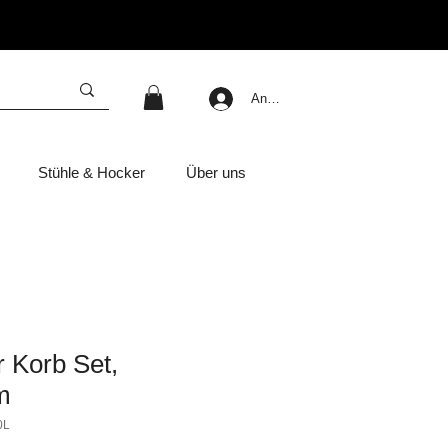
Anmelden
Stühle & Hocker
Über uns
 Korb Set,
m
0L