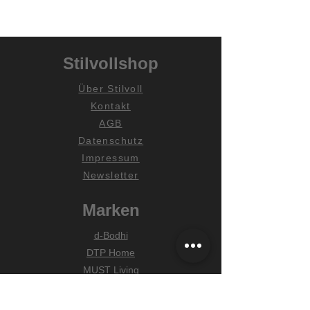
Stilvollshop
Über Stilvoll
Kontakt
AGB
Datenschutz
Impressum
Newsletter
Marken
d-Bodhi
DTP Home
MUST Living
Hilfe