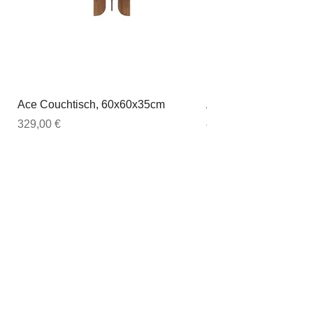
Ace Couchtisch, 60x60x35cm
Ace Couchtisch, 80
Preis
Preis
329,00 €
449,00 €