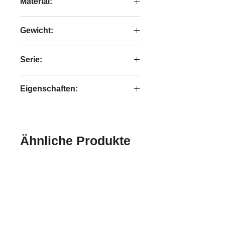
Material:
recyceltes Teakholz
Gewicht:
3,2 kg
Serie:
Collectables
Eigenschaften:
handgefertigt
Ähnliche Produkte