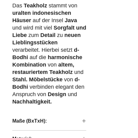
Das
Teakholz
stammt von
uralten indonesischen
Häuser
auf der Insel
Java
und wird mit viel
Sorgfalt und
Liebe
zum
Detail
zu
neuen
Lieblingsstücken
verarbeitet. Hierbei setzt
d-
Bodhi
auf die
harmonische
Kombination
von
altem,
restauriertem Teakholz
und
Stahl.
Möbelstücke
von
d-
Bodhi
verbinden elegant den
Anspruch von
Design
und
Nachhaltigkeit.
Maße (BxTxH):
40x27x26 cm