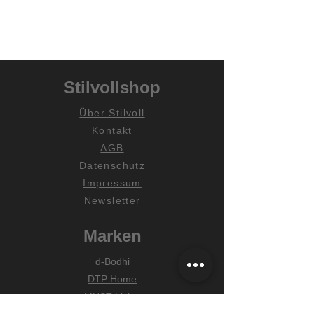
Stilvollshop
Über Stilvoll
Kontakt
AGB
Datenschutz
Impressum
Newsletter
Marken
d-Bodhi
DTP Home
MUST Living