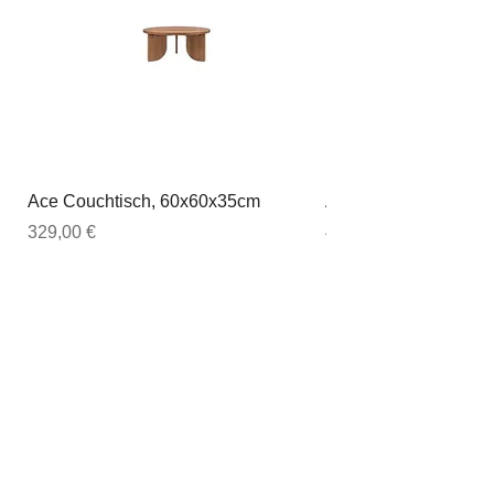
Ace Couchtisch, 60x60x35cm
Ace Couchtisch, 80
Preis
Preis
329,00 €
449,00 €