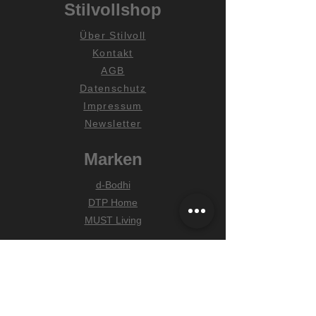
Stilvollshop
Über Stilvoll
Kontakt
AGB
Datenschutz
Impressum
Newsletter
Marken
d-Bodhi
DTP Home
MUST Living
Hilfe
Zahlungsarten
Lieferung & Versand
Widerrufsrecht