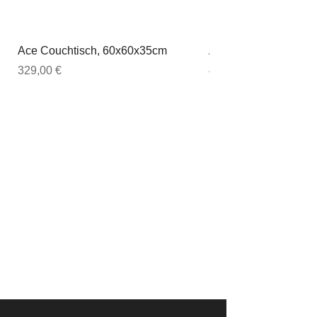
Ace Couchtisch, 60x60x35cm
Ace Couchtisch, 80
Preis
Preis
329,00 €
449,00 €