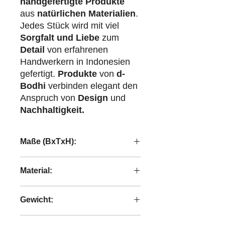
handgefertigte Produkte
aus
natürlichen Materialien
.
Jedes Stück wird mit viel
Sorgfalt und Liebe
zum
Detail
von erfahrenen
Handwerkern in Indonesien
gefertigt.
Produkte
von
d-
Bodhi
verbinden elegant den
Anspruch von
Design
und
Nachhaltigkeit.
Maße (BxTxH):
36/46/54x36/46/54x9/10/11 cm
Material:
Abaca-Geflecht
Gewicht:
3,20 kg