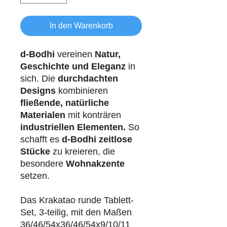
In den Warenkorb
d-Bodhi
vereinen
Natur,
Geschichte und Eleganz
in
sich. Die
durchdachten
Designs
kombinieren
fließende, natürliche
Materialen
mit konträren
industriellen
Elementen.
So
schafft es
d-Bodhi
zeitlose
Stücke
zu kreieren, die
besondere
Wohnakzente
setzen.
Das Krakatao runde Tablett-
Set, 3-teilig, mit den Maßen
36/46/54x36/46/54x9/10/11