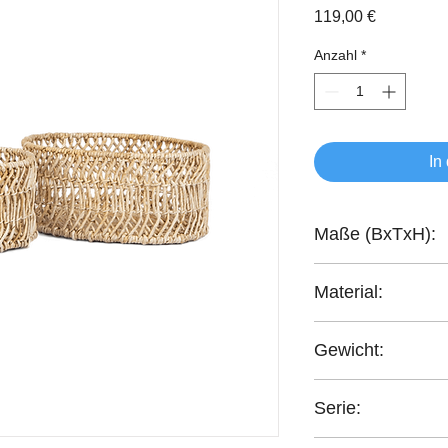
Preis
119,00 €
Anzahl
*
In
Maße (BxTxH):
41x31x18 cm
Material:
Abaca-Geflecht
Gewicht:
2,1 kg
Serie:
Collectables