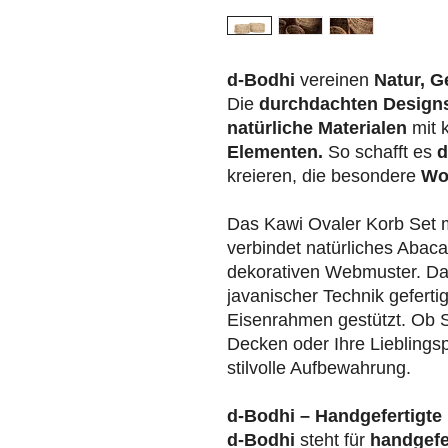
d-Bodhi
vereinen
Natur, G
Die
durchdachten Design
natürliche Materialen
mit 
Elementen.
So schafft es
d
kreieren, die besondere
Wo
Das Kawi Ovaler Korb Set 
verbindet natürliches Abaca
dekorativen Webmuster. Das
javanischer Technik gefert
Eisenrahmen gestützt. Ob S
Decken oder Ihre Lieblings
stilvolle Aufbewahrung.
d-Bodhi – Handgefertigte 
d-Bodhi
steht für
handgefe