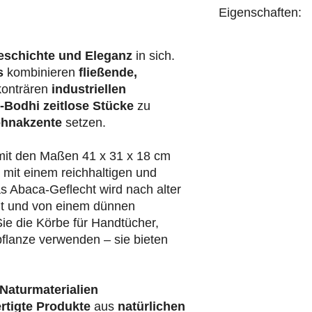
Eigenschaften:
handgefertigt
eschichte und Eleganz
in sich.
s
kombinieren
fließende,
konträren
industriellen
-Bodhi
zeitlose Stücke
zu
hnakzente
setzen.
mit den Maßen 41 x 31 x 18 cm
 mit einem reichhaltigen und
 Abaca-Geflecht wird nach alter
igt und von einem dünnen
ie die Körbe für Handtücher,
pflanze verwenden – sie bieten
Naturmaterialien
rtigte Produkte
aus
natürlichen