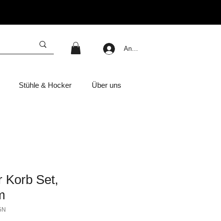
Anmelden
Stühle & Hocker
Über uns
 Korb Set,
m
5N