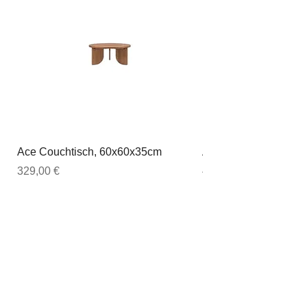
Ace Couchtisch, 60x60x35cm
Ace Couchtisch, 80
Preis
Preis
329,00 €
449,00 €