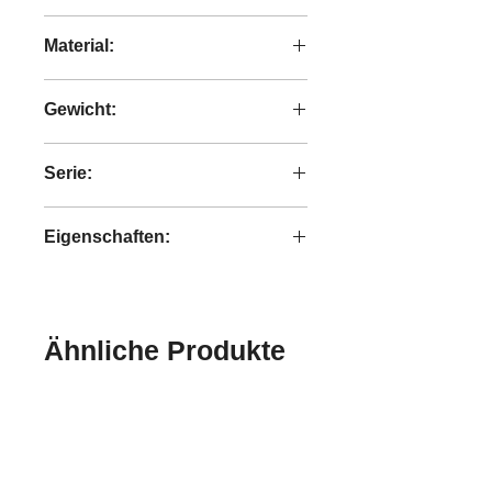
160x40x40 cm
Material:
recyceltes Teakholz
Gewicht:
32,15 kg
Serie:
Grace
Eigenschaften:
handgefertigt
Ähnliche Produkte