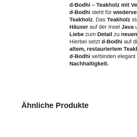
d-Bodhi – Teakholz mit V
d-Bodhi
steht für
wiederve
Teakholz
. Das
Teakholz
st
Häuser
auf der Insel
Java
u
Liebe
zum
Detail
zu
neuen
Hierbei setzt
d-Bodhi
auf d
altem, restauriertem Teak
d-Bodhi
verbinden elegan
Nachhaltigkeit.
Ähnliche Produkte