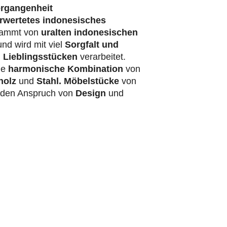
ergangenheit
rwertetes indonesisches
ammt von
uralten indonesischen
nd wird mit viel
Sorgfalt und
 Lieblingsstücken
verarbeitet.
ie
harmonische Kombination
von
holz
und
Stahl.
Möbelstücke
von
t den Anspruch von
Design
und