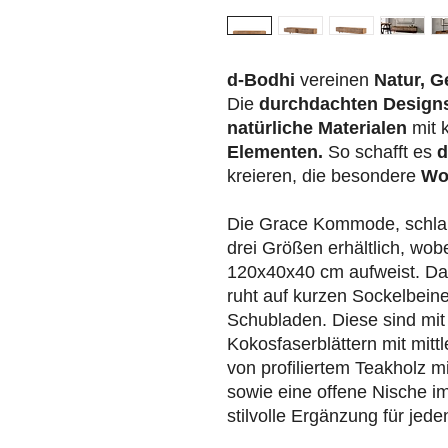
d-Bodhi
vereinen
Natur, G
Die
durchdachten Design
natürliche Materialen
mit 
Elementen.
So schafft es
d
kreieren, die besondere
Wo
Die Grace Kommode, schlank
drei Größen erhältlich, wob
120x40x40 cm aufweist. Da
ruht auf kurzen Sockelbein
Schubladen. Diese sind mit
Kokosfaserblättern mit mitt
von profiliertem Teakholz m
sowie eine offene Nische im
stilvolle Ergänzung für jed