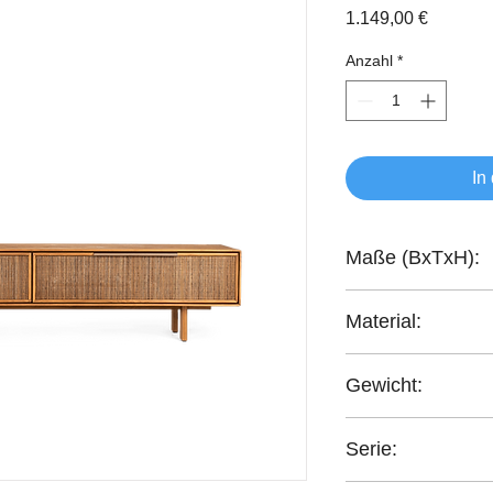
Preis
1.149,00 €
Anzahl
*
In
Maße (BxTxH):
150x40x45 cm
Material:
Reclaimed Teakholz
Gewicht:
31,90 kg
Serie:
Grace