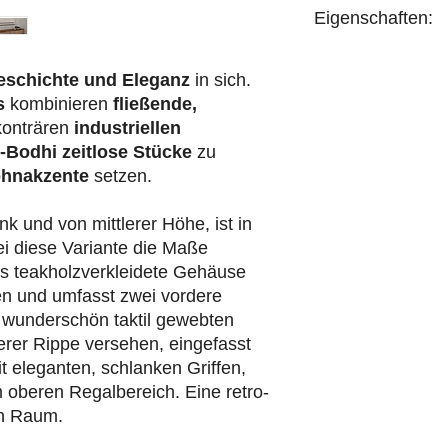
Eigenschaften:
handgefertigt
eschichte und Eleganz
in sich.
s
kombinieren
fließende,
konträren
industriellen
-Bodhi
zeitlose Stücke
zu
hnakzente
setzen.
 und von mittlerer Höhe, ist in
ei diese Variante die Maße
s teakholzverkleidete Gehäuse
en und umfasst zwei vordere
 wunderschön taktil gewebten
lerer Rippe versehen, eingefasst
it eleganten, schlanken Griffen,
 oberen Regalbereich. Eine retro-
en Raum.