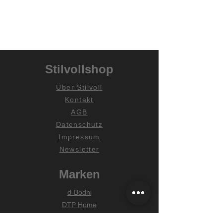
Stilvollshop
Über Stilvoll
Kontakt
AGB
Datenschutz
Impressum
Newsletter
Marken
d-Bodhi
DTP Home
MUST Living