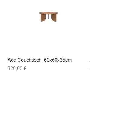
Ace Couchtisch, 60x60x35cm
Ace Couchtisch, 80
Preis
Preis
329,00 €
449,00 €