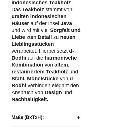
indonesisches Teakholz
.
Das
Teakholz
stammt von
uralten indonesischen
Häuser
auf der Insel
Java
und wird mit viel
Sorgfalt und
Liebe
zum
Detail
zu
neuen
Lieblingsstücken
verarbeitet. Hierbei setzt
d-
Bodhi
auf die
harmonische
Kombination
von
altem,
restauriertem Teakholz
und
Stahl.
Möbelstücke
von
d-
Bodhi
verbinden elegant den
Anspruch von
Design
und
Nachhaltigkeit.
Maße (BxTxH):
180x40x68,5 cm