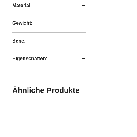
Material:
Hand crafted palm and recyceltes
Gewicht:
Teakholzholz
49,2 kg
Serie:
Grace
Eigenschaften:
handgefertigt
Ähnliche Produkte