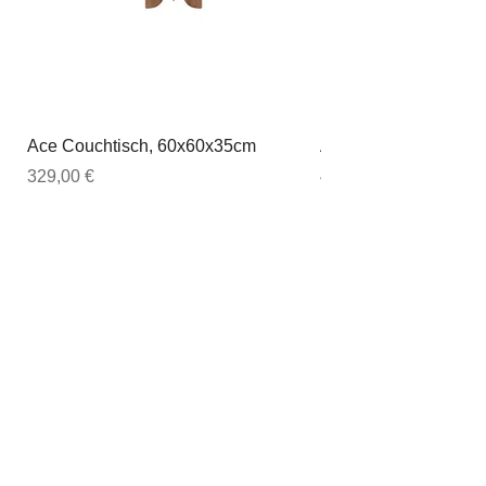
Ace Couchtisch, 60x60x35cm
Ace Couchtisch, 80
Preis
Preis
329,00 €
449,00 €