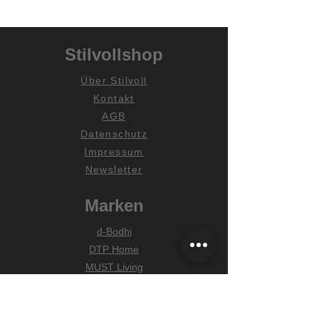
Stilvollshop
Über Stilvoll
Kontakt
AGB
Datenschutz
Impressum
Newsletter
Marken
d-Bodhi
DTP Home
MUST Living
Hilfe