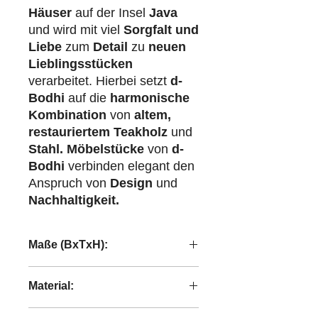
Häuser
auf der Insel
Java
und wird mit viel
Sorgfalt und
Liebe
zum
Detail
zu
neuen
Lieblingsstücken
verarbeitet. Hierbei setzt
d-
Bodhi
auf die
harmonische
Kombination
von
altem,
restauriertem Teakholz
und
Stahl.
Möbelstücke
von
d-
Bodhi
verbinden elegant den
Anspruch von
Design
und
Nachhaltigkeit.
Maße (BxTxH):
160x40x40 cm
Material:
recyceltes Teakholz