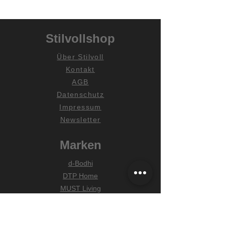
Stilvollshop
Über Stilvoll
Kontakt
AGB
Datenschutz
Impressum
Newsletter
Marken
d-Bodhi
DTP Home
MUST Living
Hilfe