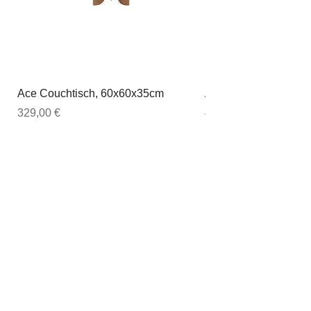
Ace Couchtisch, 60x60x35cm
Ace Couchtisch, 80
Preis
Preis
329,00 €
449,00 €