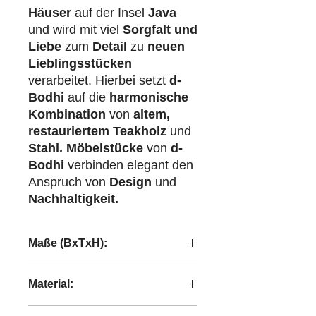
Häuser
auf der Insel
Java
und wird mit viel
Sorgfalt und
Liebe
zum
Detail
zu
neuen
Lieblingsstücken
verarbeitet. Hierbei setzt
d-
Bodhi
auf die
harmonische
Kombination
von
altem,
restauriertem Teakholz
und
Stahl.
Möbelstücke
von
d-
Bodhi
verbinden elegant den
Anspruch von
Design
und
Nachhaltigkeit.
Maße (BxTxH):
140x40x40 cm
Material:
recyceltes Teakholz