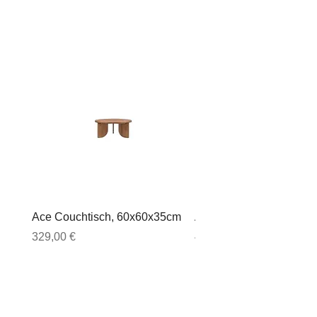
Ace Couchtisch, 60x60x35cm
Ace Couchtisch, 80x80
Preis
Preis
329,00 €
449,00 €