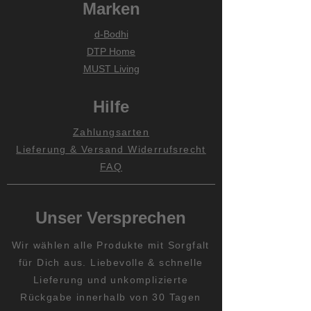
Marken
d-Bodhi
DTP Home
MUST Living
Hilfe
Zahlungsarten
Lieferung & Versand
Widerrufsrecht
FAQ
Unser Versprechen
Wir wählen alle Produkte mit Sorgfalt
für Dich aus. Liebevolle & schnelle
Lieferung und unkomplizierte
Rückgabe innerhalb von 30 Tagen