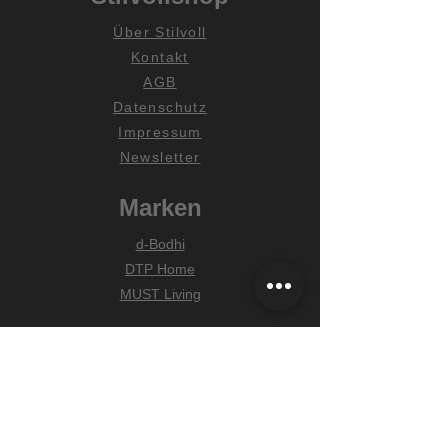
Über Stilvoll
Kontakt
AGB
Datenschutz
Impressum
Newsletter
Marken
d-Bodhi
DTP Home
MUST Living
Hilfe
Zahlungsarten
Lieferung & Versand
Widerrufsrecht
FAQ