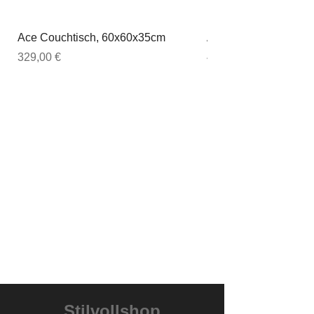
Ace Couchtisch, 60x60x35cm
Ace Couchtisch, 80
Preis
Preis
329,00 €
449,00 €
Stilvollshop