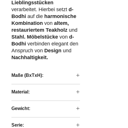
Lieblingsstücken
verarbeitet. Hierbei setzt
d-
Bodhi
auf die
harmonische
Kombination
von
altem,
restauriertem Teakholz
und
Stahl.
Möbelstücke
von
d-
Bodhi
verbinden elegant den
Anspruch von
Design
und
Nachhaltigkeit.
Maße (BxTxH):
190x221x90 cm
Material:
recyceltes Teakholz
Gewicht:
154,2 kg
Serie: