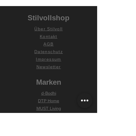
Stilvollshop
Über Stilvoll
Kontakt
AGB
Datenschutz
Impressum
Newsletter
Marken
d-Bodhi
DTP Home
MUST Living
Hilfe
Zahlungsarten