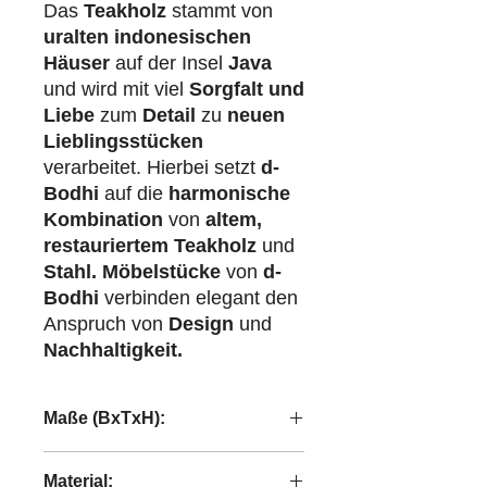
Das
Teakholz
stammt von
uralten indonesischen
Häuser
auf der Insel
Java
und wird mit viel
Sorgfalt und
Liebe
zum
Detail
zu
neuen
Lieblingsstücken
verarbeitet. Hierbei setzt
d-
Bodhi
auf die
harmonische
Kombination
von
altem,
restauriertem Teakholz
und
Stahl.
Möbelstücke
von
d-
Bodhi
verbinden elegant den
Anspruch von
Design
und
Nachhaltigkeit.
Maße (BxTxH):
209,5x155x110 cm
Material: