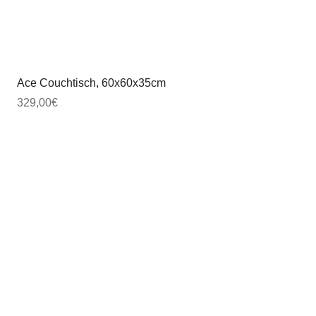
Ace Couchtisch, 60x60x35cm
Ace Couchtisch, 80
Price
Price
329,00€
449,00€