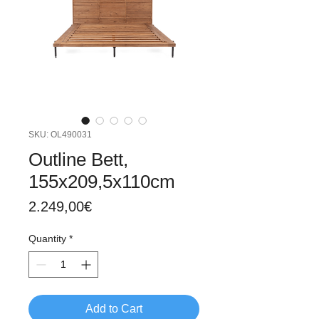
SKU: OL490031
Outline Bett,
155x209,5x110cm
Price
2.249,00€
Quantity
*
Add to Cart