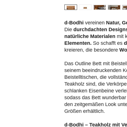
d-Bodhi
vereinen
Natur, G
Die
durchdachten Design
natürliche Materialen
mit 
Elementen.
So schafft es
d
kreieren, die besondere
Wo
Das Outline Bett mit Beistel
seinem beeindruckenden Ko
Beistelltischen, die vollstä
Teakholz sind, die Verkörp
schlanken Eisenbeine verle
sodass das Bett wunderbar 
den zeitgemäßen Look unters
Größen erhältlich.
d-Bodhi – Teakholz mit V