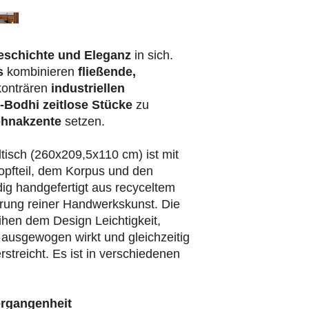
eschichte und Eleganz
in sich.
s
kombinieren
fließende,
konträren
industriellen
-Bodhi
zeitlose Stücke
zu
hnakzente
setzen.
ltisch (260x209,5x110 cm) ist mit
pfteil, dem Korpus und den
ndig handgefertigt aus recyceltem
erung reiner Handwerkskunst. Die
ihen dem Design Leichtigkeit,
ausgewogen wirkt und gleichzeitig
treicht. Es ist in verschiedenen
ergangenheit