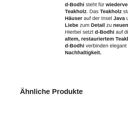
d-Bodhi
steht für
wiederve
Teakholz
. Das
Teakholz
st
Häuser
auf der Insel
Java
u
Liebe
zum
Detail
zu
neuen
Hierbei setzt
d-Bodhi
auf d
altem, restauriertem Teak
d-Bodhi
verbinden elegan
Nachhaltigkeit.
Ähnliche Produkte