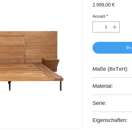
Preis
2.999,00 €
Anzahl
*
In
Maße (BxTxH):
260x209,5x110 cm
Material:
recyceltes Teakholz
Serie:
Outline
Eigenschaften:
handgefertigt