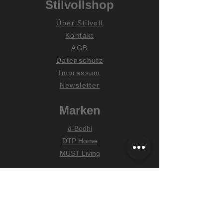
Stilvollshop
Über Stilvoll
Kontakt
AGB
Datenschutz
Impressum
Newsletter
Marken
d-Bodhi
DTP Home
MUST Living
Hilfe
Zahlungsarten
Lieferung & Versand
Widerrufsrecht