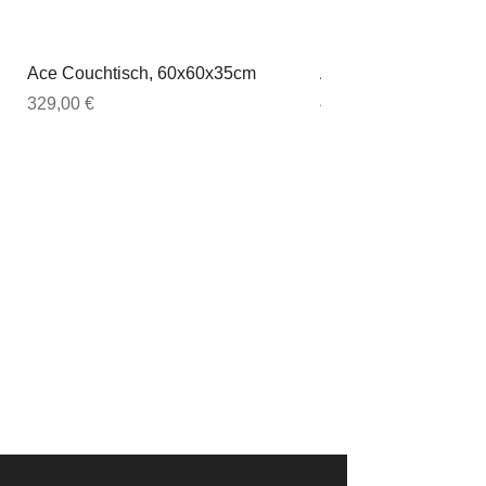
Ace Couchtisch, 60x60x35cm
Ace Couchtisch, 80
Preis
Preis
329,00 €
449,00 €