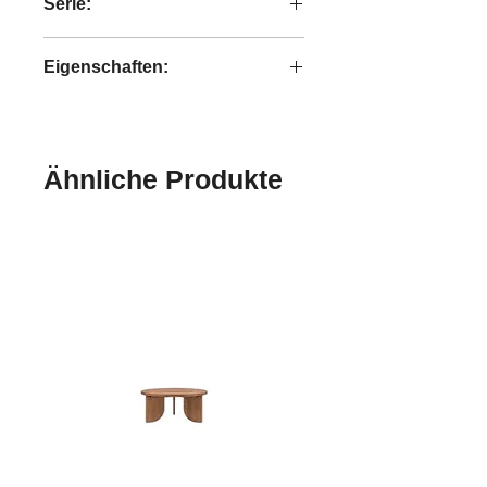
Serie:
Teakholzholz
Coco
Eigenschaften:
handgefertigt
Ähnliche Produkte