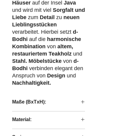
Häuser
auf der Insel
Java
und wird mit viel
Sorgfalt und
Liebe
zum
Detail
zu
neuen
Lieblingsstücken
verarbeitet. Hierbei setzt
d-
Bodhi
auf die
harmonische
Kombination
von
altem,
restauriertem Teakholz
und
Stahl.
Möbelstücke
von
d-
Bodhi
verbinden elegant den
Anspruch von
Design
und
Nachhaltigkeit.
Maße (BxTxH):
195x209,5x110 cm
Material:
Hand crafted palm and recyceltes