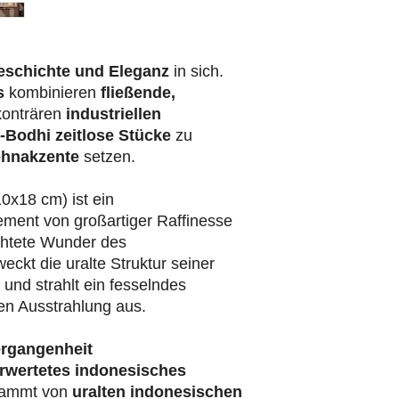
eschichte und Eleganz
in sich.
s
kombinieren
fließende,
konträren
industriellen
-Bodhi
zeitlose Stücke
zu
hnakzente
setzen.
0x18 cm) ist ein
ment von großartiger Raffinesse
chtete Wunder des
ckt die uralte Struktur seiner
und strahlt ein fesselndes
gen Ausstrahlung aus.
ergangenheit
rwertetes indonesisches
ammt von
uralten indonesischen