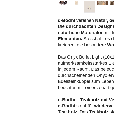
d-Bodhi
vereinen
Natur, G
Die
durchdachten Design
natürliche Materialen
mit 
Elementen.
So schafft es
d
kreieren, die besondere
Wo
Das Onyx Bullet Light (10x1
aufmerksamkeitsstarkes Ele
in jedem Raum. Das beleu
durchscheinenden Onyx erwe
Edelsteinkuppel zum Leben 
Leuchten mit einer zenarti
d-Bodhi – Teakholz mit V
d-Bodhi
steht für
wiederve
Teakholz
. Das
Teakholz
st