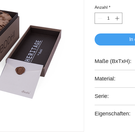
Anzahl
*
In
Maße (BxTxH):
10x10x18 cm
Material:
handgefertigt Onyx
Serie:
Heritage
Eigenschaften:
handgefertigt