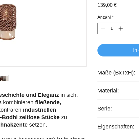
Preis
139,00 €
Anzahl
*
In
Maße (BxTxH):
22x22x26 cm
Material:
eschichte und Eleganz
in sich.
s
kombinieren
fließende,
handgeflochten Ratt
Serie:
konträren
industriellen
-Bodhi
zeitlose Stücke
zu
Bright
hnakzente
setzen.
Eigenschaften:
handgefertigt