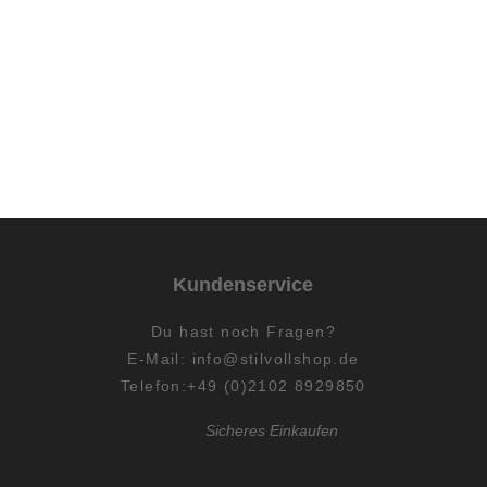
Kundenservice
Du hast
noch
Fragen?
E-Mail:
info@stilvollshop.de
Telefon:+49 (0)2102 8929850
Sicheres Einkaufen