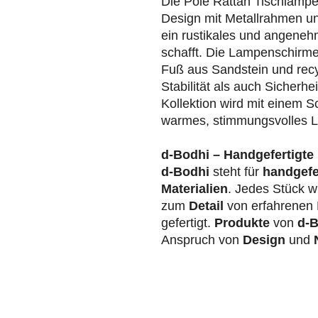
Die Pole Rattan Tischlampe
Design mit Metallrahmen und
ein rustikales und angene
schafft. Die Lampenschirm
Fuß aus Sandstein und rec
Stabilität als auch Sicherh
Kollektion wird mit einem Sc
warmes, stimmungsvolles Li
d-Bodhi – Handgefertigte 
d-Bodhi
steht für
handgefe
Materialien
. Jedes Stück wi
zum
Detail
von erfahrenen 
gefertigt.
Produkte
von
d-B
Anspruch von
Design
und
N