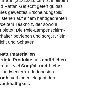
 Braun (22x22x26 cm) ist in einem
 Rattan-Geflecht gefertigt, das
hmes gewebtes Erscheinungsbild
e stehen auf einem handgedrehten
yceltem Teakholz, der sowohl
eit bietet. Die Pole-Lampenschirm-
halter betrieben und sorgt für ein
cht und Schatten.
Naturmaterialien
rtigte Produkte
aus
natürlichen
rd mit viel
Sorgfalt und Liebe
Handwerkern in Indonesien
odhi
verbinden elegant den
achhaltigkeit.