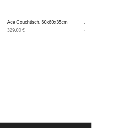
Ace Couchtisch, 60x60x35cm
Ace Couchtisch, 80
Preis
Preis
329,00 €
449,00 €