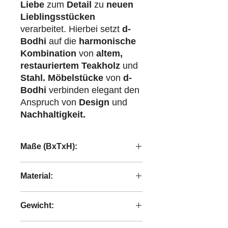
Liebe
zum
Detail
zu
neuen
Lieblingsstücken
verarbeitet. Hierbei setzt
d-
Bodhi
auf die
harmonische
Kombination
von
altem,
restauriertem Teakholz
und
Stahl.
Möbelstücke
von
d-
Bodhi
verbinden elegant den
Anspruch von
Design
und
Nachhaltigkeit.
Maße (BxTxH):
36x36x59 cm
Material:
recyceltes Teakholz
Gewicht:
7,0 kg