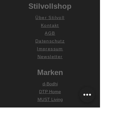
Stilvollshop
Über Stilvoll
Kontakt
AGB
Datenschutz
Impressum
Newsletter
Marken
d-Bodhi
DTP Home
MUST Living
Hilfe
Zahlungsarten
Lieferung & Versand
Widerrufsrecht