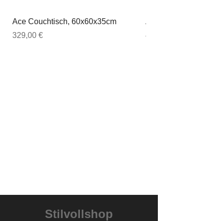
Ace Couchtisch, 60x60x35cm
Ace Couchtisch, 80
Preis
Preis
329,00 €
449,00 €
Stilvollshop