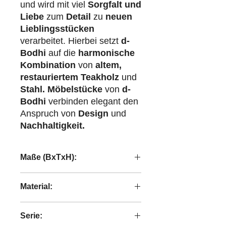
und wird mit viel
Sorgfalt und
Liebe
zum
Detail
zu
neuen
Lieblingsstücken
verarbeitet. Hierbei setzt
d-
Bodhi
auf die
harmonische
Kombination
von
altem,
restauriertem Teakholz
und
Stahl.
Möbelstücke
von
d-
Bodhi
verbinden elegant den
Anspruch von
Design
und
Nachhaltigkeit.
Maße (BxTxH):
210x35x47 cm
Material:
recyceltes Teakholz
Serie: