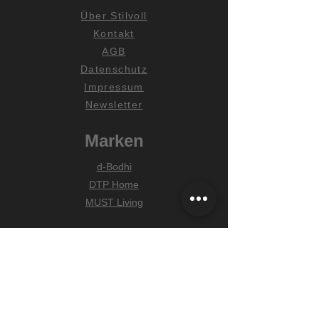
Über Stilvoll
Kontakt
AGB
Datenschutz
Impressum
Newsletter
Marken
d-Bodhi
DTP Home
MUST Living
Hilfe
Zahlungsarten
Lieferung & Versand
Widerrufsrecht
FAQ