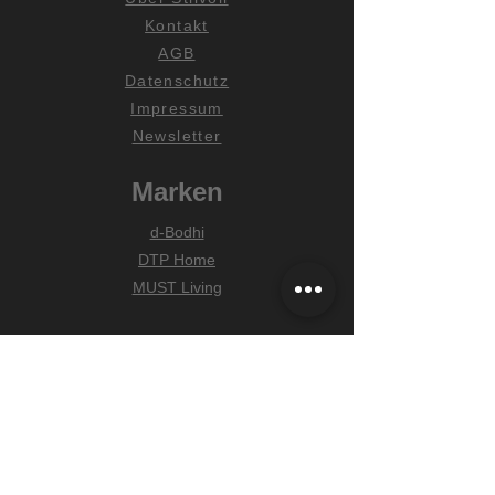
Kontakt
AGB
Datenschutz
Impressum
Newsletter
Marken
d-Bodhi
DTP Home
MUST Living
Hilfe
Zahlungsarten
Lieferung & Versand
Widerrufsrecht
FAQ