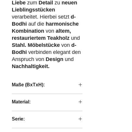
Liebe
zum
Detail
zu
neuen
Lieblingsstücken
verarbeitet. Hierbei setzt
d-
Bodhi
auf die
harmonische
Kombination
von
altem,
restauriertem Teakholz
und
Stahl.
Möbelstücke
von
d-
Bodhi
verbinden elegant den
Anspruch von
Design
und
Nachhaltigkeit.
Maße (BxTxH):
120x35x47 cm
Material:
recyceltes Teakholz
Serie:
Tess