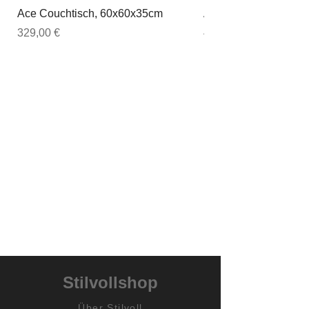
Ace Couchtisch, 60x60x35cm
Ace Couchtisch, 80
Preis
Preis
329,00 €
449,00 €
Stilvollshop
Über Stilvoll