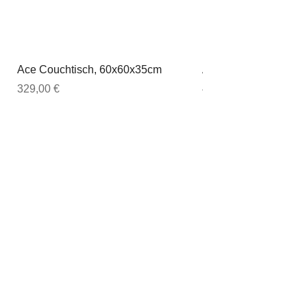
Ace Couchtisch, 60x60x35cm
Ace Couchtisch, 80
Preis
Preis
329,00 €
449,00 €