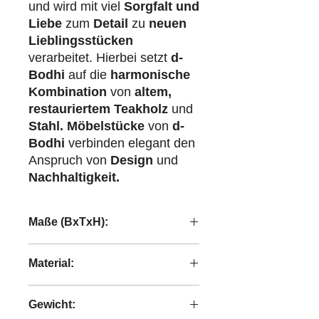
und wird mit viel
Sorgfalt und
Liebe
zum
Detail
zu
neuen
Lieblingsstücken
verarbeitet. Hierbei setzt
d-
Bodhi
auf die
harmonische
Kombination
von
altem,
restauriertem Teakholz
und
Stahl.
Möbelstücke
von
d-
Bodhi
verbinden elegant den
Anspruch von
Design
und
Nachhaltigkeit.
Maße (BxTxH):
160x35x40 cm
Material:
recyceltes Teakholz
Gewicht: