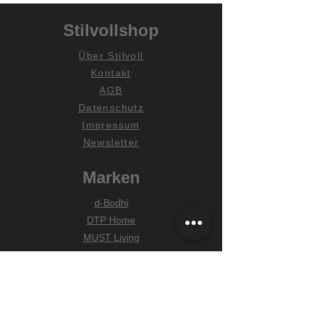
Stilvollshop
Über Stilvoll
Kontakt
AGB
Datenschutz
Impressum
Newsletter
Marken
d-Bodhi
DTP Home
MUST Living
Hilfe
Zahlungsarten