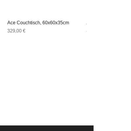
Ace Couchtisch, 60x60x35cm
Ace Couchtisch, 80
Preis
Preis
329,00 €
449,00 €