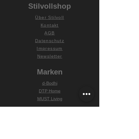
Stilvollshop
Über Stilvoll
Kontakt
AGB
Datenschutz
Impressum
Newsletter
Marken
d-Bodhi
DTP Home
MUST Living
Hilfe
Zahlungsarten
Lieferung & Versand
Widerrufsrecht