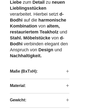
Liebe
zum
Detail
zu
neuen
Lieblingsstücken
verarbeitet. Hierbei setzt
d-
Bodhi
auf die
harmonische
Kombination
von
altem,
restauriertem Teakholz
und
Stahl.
Möbelstücke
von
d-
Bodhi
verbinden elegant den
Anspruch von
Design
und
Nachhaltigkeit.
Maße (BxTxH):
200x35x47 cm
Material:
recyceltes Teakholz
Gewicht:
25,7 kg