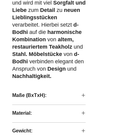
und wird mit viel
Sorgfalt und
Liebe
zum
Detail
zu
neuen
Lieblingsstücken
verarbeitet. Hierbei setzt
d-
Bodhi
auf die
harmonische
Kombination
von
altem,
restauriertem Teakholz
und
Stahl.
Möbelstücke
von
d-
Bodhi
verbinden elegant den
Anspruch von
Design
und
Nachhaltigkeit.
Maße (BxTxH):
90x36x47 cm
Material:
recyceltes Teakholzholz and Abaca-
Gewicht:
Geflecht