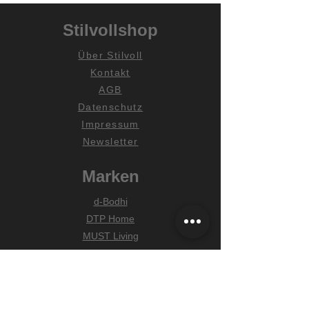
Stilvollshop
Über Stilvoll
Kontakt
AGB
Datenschutz
Impressum
Newsletter
Marken
d-Bodhi
DTP Home
MUST Living
Hilfe
Zahlungsarten