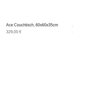
Ace Couchtisch, 60x60x35cm
Ace Couchtisch, 80
Preis
Preis
329,00 €
449,00 €