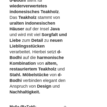
d-Bodhi
steht für
wiederverwertetes
indonesisches Teakholz
.
Das
Teakholz
stammt von
uralten indonesischen
Häuser
auf der Insel
Java
und wird mit viel
Sorgfalt und
Liebe
zum
Detail
zu
neuen
Lieblingsstücken
verarbeitet. Hierbei setzt
d-
Bodhi
auf die
harmonische
Kombination
von
altem,
restauriertem Teakholz
und
Stahl.
Möbelstücke
von
d-
Bodhi
verbinden elegant den
Anspruch von
Design
und
Nachhaltigkeit.
Maße (BxTxH):