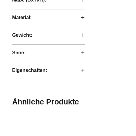
60x60x48 cm
Material:
recyceltes Teakholz
Gewicht:
3,60 kg
Serie:
Bright
Eigenschaften:
handgefertigt
Ähnliche Produkte