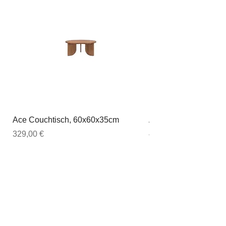
Ace Couchtisch, 60x60x35cm
Ace Couchtisch, 80
Preis
Preis
329,00 €
449,00 €