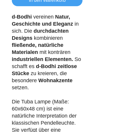
In den Warenkorb
d-Bodhi
vereinen
Natur,
Geschichte und Eleganz
in
sich. Die
durchdachten
Designs
kombinieren
fließende, natürliche
Materialen
mit konträren
industriellen
Elementen.
So
schafft es
d-Bodhi
zeitlose
Stücke
zu kreieren, die
besondere
Wohnakzente
setzen.
Die Tuba Lampe (Maße:
60x60x48 cm) ist eine
natürliche Interpretation der
klassischen Pendelleuchte.
Sie verfügt über eine