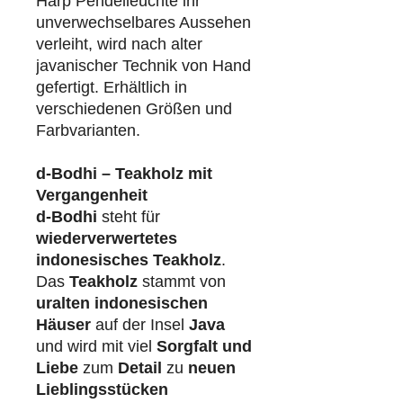
Harp Pendelleuchte ihr
unverwechselbares Aussehen
verleiht, wird nach alter
javanischer Technik von Hand
gefertigt. Erhältlich in
verschiedenen Größen und
Farbvarianten.
d-Bodhi – Teakholz mit
Vergangenheit
d-Bodhi
steht für
wiederverwertetes
indonesisches Teakholz
.
Das
Teakholz
stammt von
uralten indonesischen
Häuser
auf der Insel
Java
und wird mit viel
Sorgfalt und
Liebe
zum
Detail
zu
neuen
Lieblingsstücken