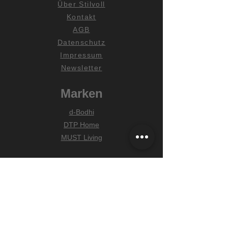
Über Stilvoll
Kontakt
AGB
Datenschutz
Impressum
Newsletter
Marken
d-Bodhi
DTP Home
MUST Living
Hilfe
Zahlungsarten
Lieferung & Versand
Widerrufsrecht
FAQ