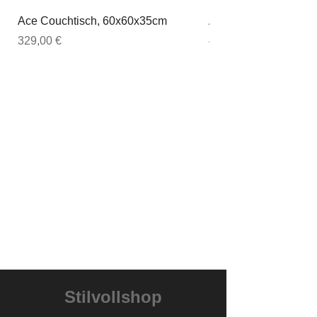
Ace Couchtisch, 60x60x35cm
Ace Couchtisch, 80
Preis
Preis
329,00 €
449,00 €
Stilvollshop