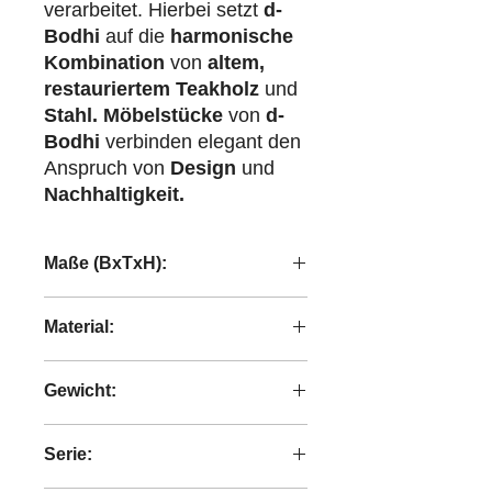
verarbeitet. Hierbei setzt
d-
Bodhi
auf die
harmonische
Kombination
von
altem,
restauriertem Teakholz
und
Stahl.
Möbelstücke
von
d-
Bodhi
verbinden elegant den
Anspruch von
Design
und
Nachhaltigkeit.
Maße (BxTxH):
60x60x45 cm
Material:
recyceltes Teakholz
Gewicht:
4,80 kg
Serie: