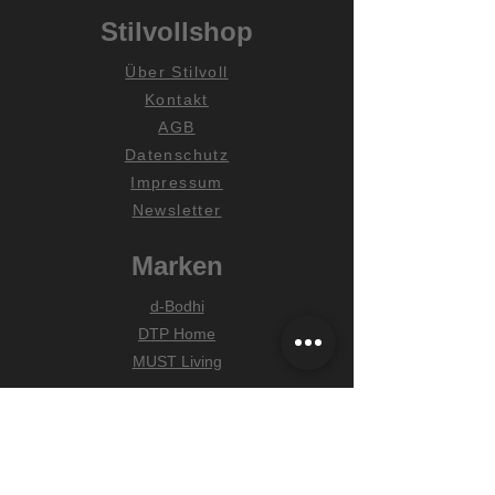
Stilvollshop
Über Stilvoll
Kontakt
AGB
Datenschutz
Impressum
Newsletter
Marken
d-Bodhi
DTP Home
MUST Living
Hilfe
Zahlungsarten
Lieferung & Versand
Widerrufsrecht