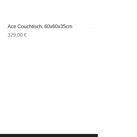
Ace Couchtisch, 60x60x35cm
Ace Couchtisch, 80
Preis
Preis
329,00 €
449,00 €