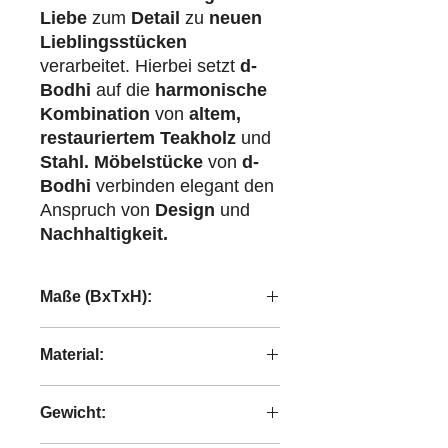
Liebe
zum
Detail
zu
neuen
Lieblingsstücken
verarbeitet. Hierbei setzt
d-
Bodhi
auf die
harmonische
Kombination
von
altem,
restauriertem Teakholz
und
Stahl.
Möbelstücke
von
d-
Bodhi
verbinden elegant den
Anspruch von
Design
und
Nachhaltigkeit.
Maße (BxTxH):
35x35x85 cm
Material:
recyceltes Teakholz
Gewicht: