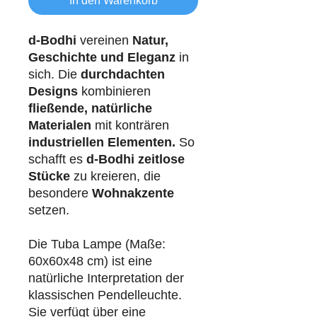
In den Warenkorb
d-Bodhi
vereinen
Natur,
Geschichte und Eleganz
in
sich. Die
durchdachten
Designs
kombinieren
fließende, natürliche
Materialen
mit konträren
industriellen
Elementen.
So
schafft es
d-Bodhi
zeitlose
Stücke
zu kreieren, die
besondere
Wohnakzente
setzen.
Die Tuba Lampe (Maße:
60x60x48 cm) ist eine
natürliche Interpretation der
klassischen Pendelleuchte.
Sie verfügt über eine