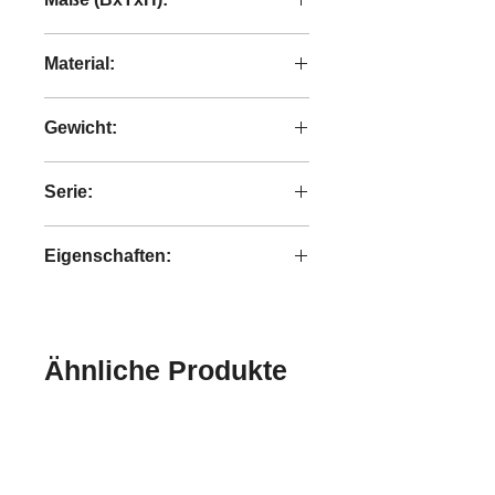
60x60x48 cm
Material:
recyceltes Teakholz
Gewicht:
3,60 kg
Serie:
Bright
Eigenschaften:
handgefertigt
Ähnliche Produkte