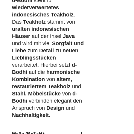
d-Bodhi
steht für
wiederverwertetes
indonesisches Teakholz
.
Das
Teakholz
stammt von
uralten indonesischen
Häuser
auf der Insel
Java
und wird mit viel
Sorgfalt und
Liebe
zum
Detail
zu
neuen
Lieblingsstücken
verarbeitet. Hierbei setzt
d-
Bodhi
auf die
harmonische
Kombination
von
altem,
restauriertem Teakholz
und
Stahl.
Möbelstücke
von
d-
Bodhi
verbinden elegant den
Anspruch von
Design
und
Nachhaltigkeit.
Maße (BxTxH):