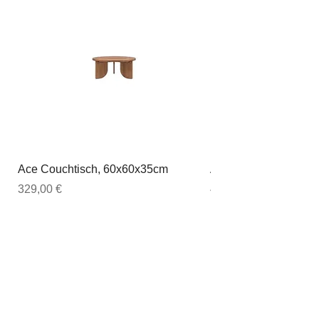
Ace Couchtisch, 60x60x35cm
Ace Couchtisch, 80
Preis
Preis
329,00 €
449,00 €