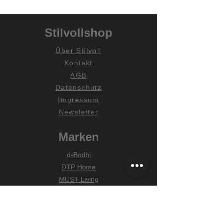
Stilvollshop
Über Stilvoll
Kontakt
AGB
Datenschutz
Impressum
Newsletter
Marken
d-Bodhi
DTP Home
MUST Living
Hilfe