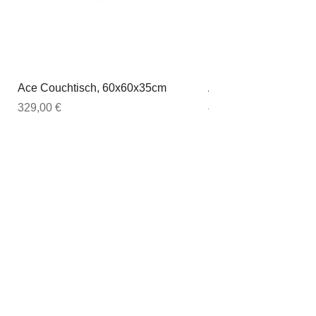
Ace Couchtisch, 60x60x35cm
Ace Couchtisch, 80
Preis
Preis
329,00 €
449,00 €