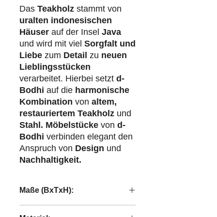
Das
Teakholz
stammt von
uralten indonesischen
Häuser
auf der Insel
Java
und wird mit viel
Sorgfalt und
Liebe
zum
Detail
zu
neuen
Lieblingsstücken
verarbeitet. Hierbei setzt
d-
Bodhi
auf die
harmonische
Kombination
von
altem,
restauriertem Teakholz
und
Stahl.
Möbelstücke
von
d-
Bodhi
verbinden elegant den
Anspruch von
Design
und
Nachhaltigkeit.
Maße (BxTxH):
20x25,5x35 cm