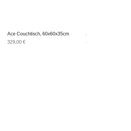
Ace Couchtisch, 60x60x35cm
Ace Couchtisch, 80
Preis
Preis
329,00 €
449,00 €