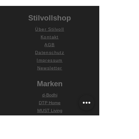
Stilvollshop
Über Stilvoll
Kontakt
AGB
Datenschutz
Impressum
Newsletter
Marken
d-Bodhi
DTP Home
MUST Living
Hilfe
Zahlungsarten