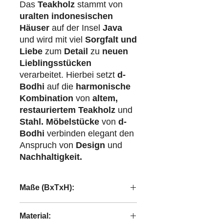
Das
Teakholz
stammt von
uralten indonesischen
Häuser
auf der Insel
Java
und wird mit viel
Sorgfalt und
Liebe
zum
Detail
zu
neuen
Lieblingsstücken
verarbeitet. Hierbei setzt
d-
Bodhi
auf die
harmonische
Kombination
von
altem,
restauriertem Teakholz
und
Stahl.
Möbelstücke
von
d-
Bodhi
verbinden elegant den
Anspruch von
Design
und
Nachhaltigkeit.
Maße (BxTxH):
35x25,5x35 cm
Material: