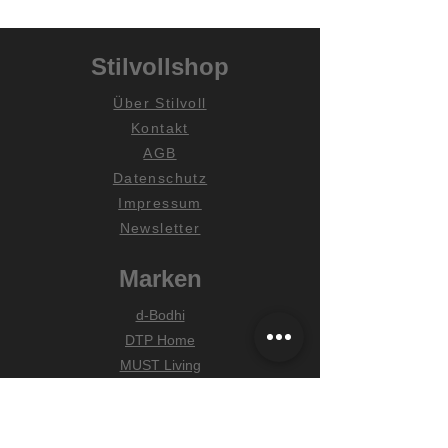
Stilvollshop
Über Stilvoll
Kontakt
AGB
Datenschutz
Impressum
Newsletter
Marken
d-Bodhi
DTP Home
MUST Living
Hilfe