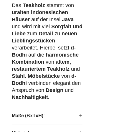
Das
Teakholz
stammt von
uralten indonesischen
Häuser
auf der Insel
Java
und wird mit viel
Sorgfalt und
Liebe
zum
Detail
zu
neuen
Lieblingsstücken
verarbeitet. Hierbei setzt
d-
Bodhi
auf die
harmonische
Kombination
von
altem,
restauriertem Teakholz
und
Stahl.
Möbelstücke
von
d-
Bodhi
verbinden elegant den
Anspruch von
Design
und
Nachhaltigkeit.
Maße (BxTxH):
35x25,5x35 cm