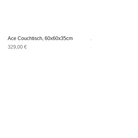
Ace Couchtisch, 60x60x35cm
Ace Couchtisch, 80
Preis
Preis
329,00 €
449,00 €