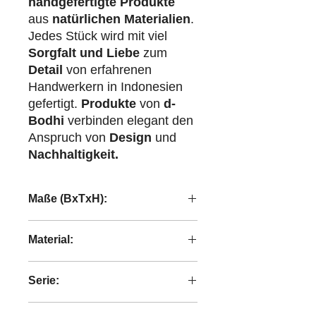
handgefertigte Produkte
aus
natürlichen Materialien
.
Jedes Stück wird mit viel
Sorgfalt und Liebe
zum
Detail
von erfahrenen
Handwerkern in Indonesien
gefertigt.
Produkte
von
d-
Bodhi
verbinden elegant den
Anspruch von
Design
und
Nachhaltigkeit.
Maße (BxTxH):
70x70x45 cm
Material:
handgeflochten Rattan
Serie:
Bright