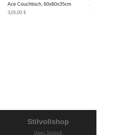
Ace Couchtisch, 60x60x35cm
Ace Couchtisch, 80
Preis
Preis
329,00 €
449,00 €
Stilvollshop
Über Stilvoll