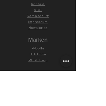
Kontakt
AGB
Datenschutz
Impressum
Newsletter
Marken
d-Bodhi
DTP Home
MUST Living
Hilfe
Zahlungsarten
Lieferung & Versand
Widerrufsrecht
FAQ