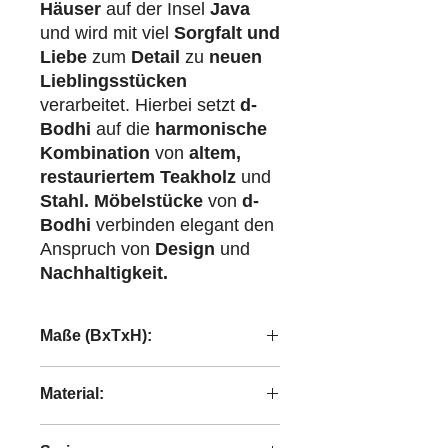
Häuser
auf der Insel
Java
und wird mit viel
Sorgfalt und
Liebe
zum
Detail
zu
neuen
Lieblingsstücken
verarbeitet. Hierbei setzt
d-
Bodhi
auf die
harmonische
Kombination
von
altem,
restauriertem Teakholz
und
Stahl.
Möbelstücke
von
d-
Bodhi
verbinden elegant den
Anspruch von
Design
und
Nachhaltigkeit.
Maße (BxTxH):
245x35x47 cm
Material:
recyceltes Teakholz