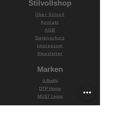
Stilvollshop
Über Stilvoll
Kontakt
AGB
Datenschutz
Impressum
Newsletter
Marken
d-Bodhi
DTP Home
MUST Living
Hilfe
Zahlungsarten
Lieferung & Versand
Widerrufsrecht