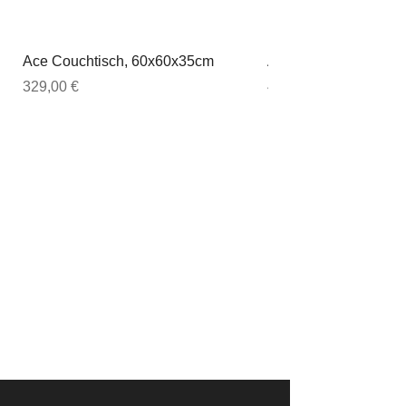
Ace Couchtisch, 60x60x35cm
Ace Couchtisch, 80
Preis
Preis
329,00 €
449,00 €