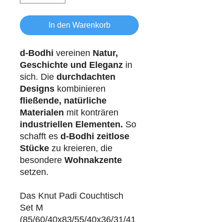
In den Warenkorb
d-Bodhi
vereinen
Natur,
Geschichte und Eleganz
in
sich. Die
durchdachten
Designs
kombinieren
fließende, natürliche
Materialen
mit konträren
industriellen
Elementen.
So
schafft es
d-Bodhi
zeitlose
Stücke
zu kreieren, die
besondere
Wohnakzente
setzen.
Das Knut Padi Couchtisch
Set M
(85/60/40x83/55/40x36/31/41