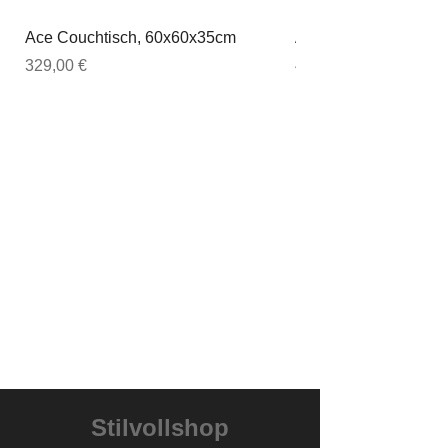
Ace Couchtisch, 60x60x35cm
Ace Couchtisch, 80
Preis
Preis
329,00 €
449,00 €
Stilvollshop