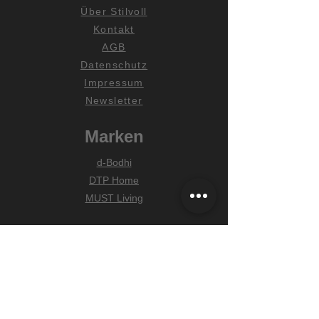
Über Stilvoll
Kontakt
AGB
Datenschutz
Impressum
Newsletter
Marken
d-Bodhi
DTP Home
MUST Living
Hilfe
Zahlungsarten
Lieferung & Versand
Widerrufsrecht
FAQ