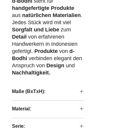
d-Bodhi
steht für
handgefertigte Produkte
aus
natürlichen Materialien
.
Jedes Stück wird mit viel
Sorgfalt und Liebe
zum
Detail
von erfahrenen
Handwerkern in Indonesien
gefertigt.
Produkte
von
d-
Bodhi
verbinden elegant den
Anspruch von
Design
und
Nachhaltigkeit.
Maße (BxTxH):
85/60/40x83/55/40x36/31/41 cm
Material:
Abaca-Geflecht
Serie: