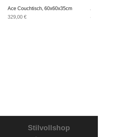
Ace Couchtisch, 60x60x35cm
Ace Couchtisch, 80
Preis
Preis
329,00 €
449,00 €
Stilvollshop