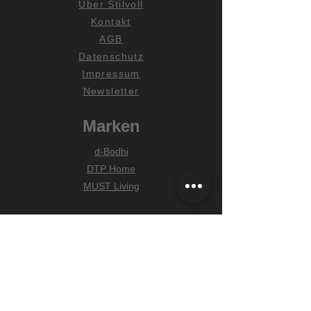
Über Stilvoll
Kontakt
AGB
Datenschutz
Impressum
Newsletter
Marken
d-Bodhi
DTP Home
MUST Living
Hilfe
Zahlungsarten
Lieferung & Versand
Widerrufsrecht
FAQ