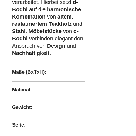
verarbeitet. Hierbei setzt
d-
Bodhi
auf die
harmonische
Kombination
von
altem,
restauriertem Teakholz
und
Stahl.
Möbelstücke
von
d-
Bodhi
verbinden elegant den
Anspruch von
Design
und
Nachhaltigkeit.
Maße (BxTxH):
65x65x32 cm
Material:
recyceltes Teakholz
Gewicht:
8,5 kg
Serie: