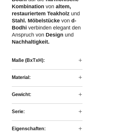
Kombination
von
altem,
restauriertem Teakholz
und
Stahl.
Möbelstücke
von
d-
Bodhi
verbinden elegant den
Anspruch von
Design
und
Nachhaltigkeit.
Maße (BxTxH):
80x80x32 cm
Material:
recyceltes Teakholz
Gewicht:
11,3 kg
Serie:
Collectables
Eigenschaften: