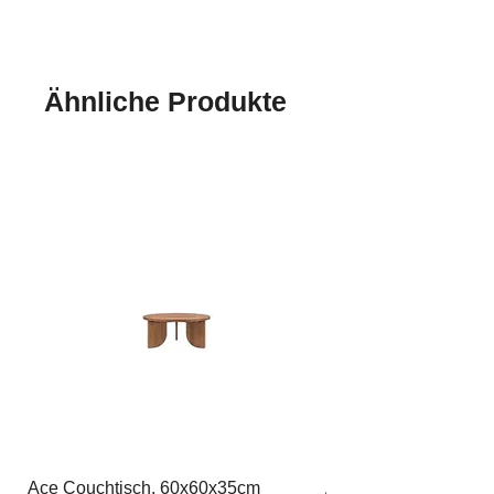
handgefertigt
Ähnliche Produkte
Ace Couchtisch, 60x60x35cm
Ace Couchtisch, 80