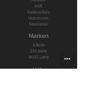
AGB
Datenschutz
Impressum
Newsletter
Marken
d-Bodhi
DTP Home
MUST Living
Hilfe
Zahlungsarten
Lieferung & Versand
Widerrufsrecht
FAQ