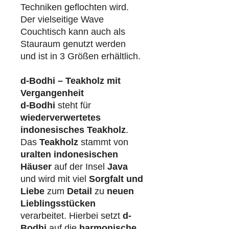
Techniken geflochten wird.
Der vielseitige Wave
Couchtisch kann auch als
Stauraum genutzt werden
und ist in 3 Größen erhältlich.
d-Bodhi – Teakholz mit
Vergangenheit
d-Bodhi
steht für
wiederverwertetes
indonesisches Teakholz
.
Das
Teakholz
stammt von
uralten indonesischen
Häuser
auf der Insel
Java
und wird mit viel
Sorgfalt und
Liebe
zum
Detail
zu
neuen
Lieblingsstücken
verarbeitet. Hierbei setzt
d-
Bodhi
auf die
harmonische