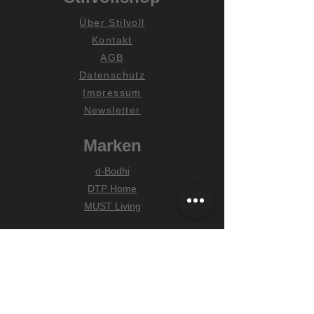
Über Stilvoll
Kontakt
AGB
Datenschutz
Impressum
Newsletter
Marken
d-Bodhi
DTP Home
MUST Living
Hilfe
Zahlungsarten
Lieferung & Versand
Widerrufsrecht
FAQ