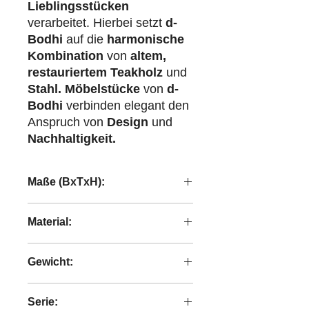
Lieblingsstücken
verarbeitet. Hierbei setzt
d-
Bodhi
auf die
harmonische
Kombination
von
altem,
restauriertem Teakholz
und
Stahl.
Möbelstücke
von
d-
Bodhi
verbinden elegant den
Anspruch von
Design
und
Nachhaltigkeit.
Maße (BxTxH):
35x35x85 cm
Material:
recyceltes Teakholz
Gewicht:
2,10 kg
Serie: