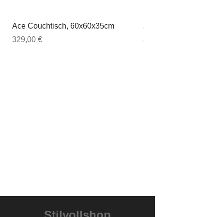
Ace Couchtisch, 60x60x35cm
Ace Couchtisch, 80
Preis
Preis
329,00 €
449,00 €
Stilvollshop