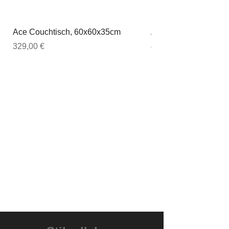
Ace Couchtisch, 60x60x35cm
Ace Couchtisch, 80
Preis
Preis
329,00 €
449,00 €