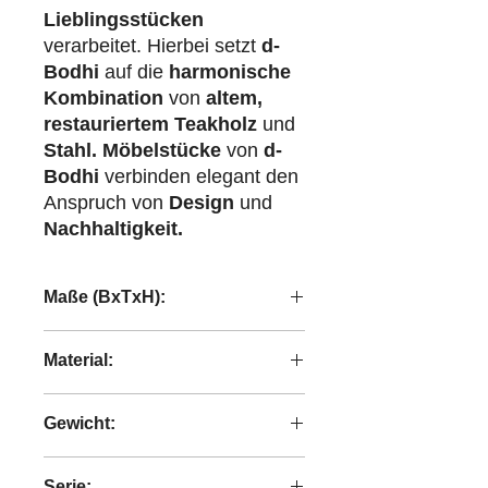
Lieblingsstücken
verarbeitet. Hierbei setzt
d-
Bodhi
auf die
harmonische
Kombination
von
altem,
restauriertem Teakholz
und
Stahl.
Möbelstücke
von
d-
Bodhi
verbinden elegant den
Anspruch von
Design
und
Nachhaltigkeit.
Maße (BxTxH):
60x60x45 cm
Material:
recyceltes Teakholz
Gewicht:
4,80 kg
Serie: