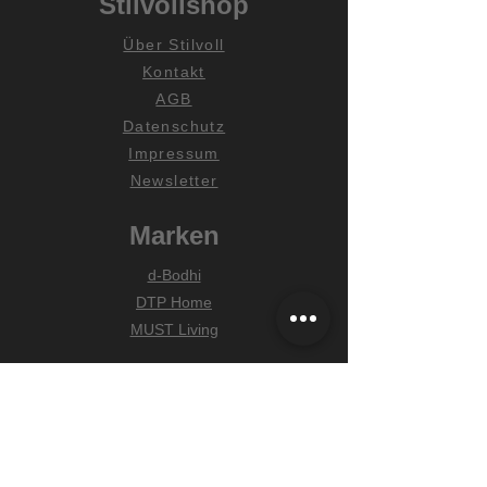
Stilvollshop
Über Stilvoll
Kontakt
AGB
Datenschutz
Impressum
Newsletter
Marken
d-Bodhi
DTP Home
MUST Living
Hilfe
Zahlungsarten
Lieferung & Versand
Widerrufsrecht
FAQ