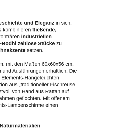
eschichte und Eleganz
in sich.
s
kombinieren
fließende,
konträren
industriellen
-Bodhi
zeitlose Stücke
zu
hnakzente
setzen.
m, mit den Maßen 60x60x56 cm,
 und Ausführungen erhältlich. Die
en Elements-Hängeleuchten
ion aus „traditioneller Fischreuse
unstvoll von Hand aus Rattan auf
ahmen geflochten. Mit offenem
nts-Lampenschirme einen
Naturmaterialien