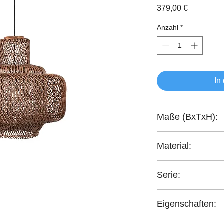
Preis
379,00 €
Anzahl
*
In
Maße (BxTxH):
60x60x56 cm
Material:
handgeflochten Ratt
Serie:
Bright
Eigenschaften:
handgefertigt