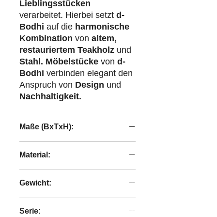
Lieblingsstücken
verarbeitet. Hierbei setzt
d-
Bodhi
auf die
harmonische
Kombination
von
altem,
restauriertem Teakholz
und
Stahl.
Möbelstücke
von
d-
Bodhi
verbinden elegant den
Anspruch von
Design
und
Nachhaltigkeit.
Maße (BxTxH):
60x60x38 cm
Material:
recyceltes Teakholz
Gewicht:
3,80 kg
Serie: