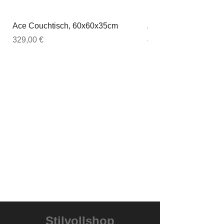
Ace Couchtisch, 60x60x35cm
Ace Couchtisch, 80
Preis
Preis
329,00 €
449,00 €
Stilvollshop