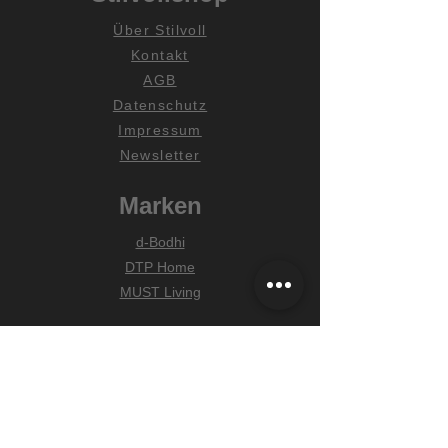
Über Stilvoll
Kontakt
AGB
Datenschutz
Impressum
Newsletter
Marken
d-Bodhi
DTP Home
MUST Living
Hilfe
Zahlungsarten
Lieferung & Versand
Widerrufsrecht
FAQ